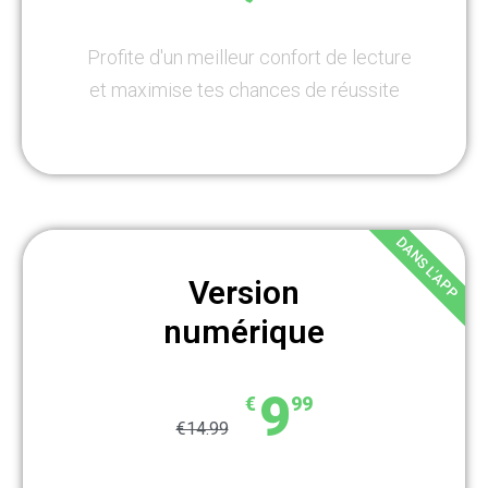
Profite d'un meilleur confort de lecture
et maximise tes chances de réussite
DANS L'APP
Version
numérique
9
€
99
€14.99