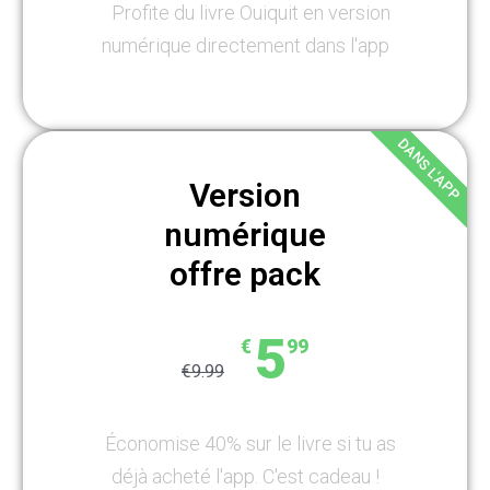
Profite du livre Ouiquit en version
numérique directement dans l'app
DANS L'APP
Version
numérique
offre pack
5
€
99
€9.99
Économise 40% sur le livre si tu as
déjà acheté l'app. C'est cadeau !